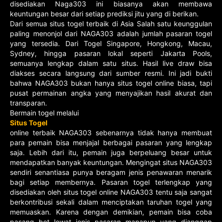
disediakan Naga303 ini biasanya akan membawa
keuntungan besar dari setiap prediksi jitu yang di berikan.
Dari semua situs togel terbaik di Asia Salah satu keunggulan
paling menonjol dari NAGA303 adalah jumlah pasaran togel
yang tersedia. Dari Togel Singapore, Hongkong, Macau,
Sydney, hingga pasaran lokal seperti Jakarta Pools,
semuanya lengkap dalam satu situs. Hasil live draw bisa
diakses secara langsung dari sumber resmi. Ini jadi bukti
bahwa NAGA303 bukan hanya situs togel online biasa, tapi
pusat permainan angka yang menyajikan hasil akurat dan
transparan.
Bermain togel melalui
Situs Togel
online terbaik NAGA303 sebenarnya tidak hanya membuat
para pemain bisa menjajal berbagai pasaran yang lengkap
saja. Lebih dari itu, pemain juga berpeluang besar untuk
mendapatkan banyak keuntungan. Mengingat situs NAGA303
sendiri senantiasa punya beragam jenis penawaran menarik
bagi setiap membernya. Pasaran togel terlengkap yang
disediakan oleh situs togel online NAGA303 tentu saja sangat
berkontribusi sekali dalam menciptakan taruhan togel yang
memuaskan. Karena dengan demikian, pemain bisa coba
pasang bet lewat jenis pasaran manapun yang dianggap