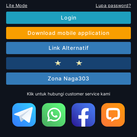
Lite Mode
Lupa password?
Login
Download mobile application
Link Alternatif
Zona Naga303
Klik untuk hubungi customer service kami